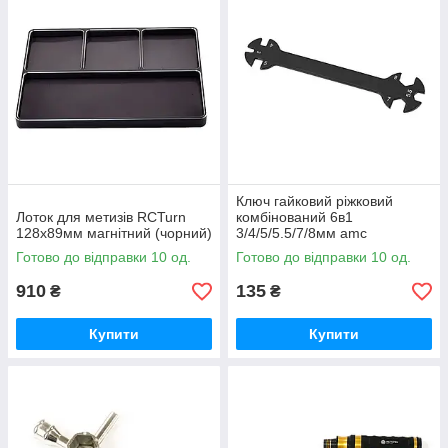
Ключ гайковий ріжковий
Лоток для метизів RCTurn
комбінований 6в1
128х89мм магнітний (чорний)
3/4/5/5.5/7/8мм amc
Готово до відправки 10 од.
Готово до відправки 10 од.
910
135
₴
₴
Купити
Купити