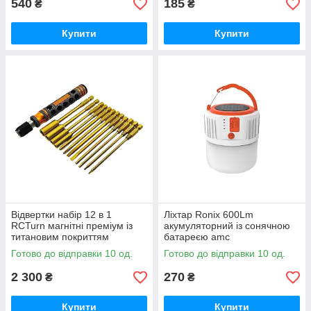
540
185
₴
₴
Купити
Купити
Відвертки набір 12 в 1
Ліхтар Ronix 600Lm
RCTurn магнітні преміум із
акумуляторний із сонячною
титановим покриттям
батареєю amc
Готово до відправки 10 од.
Готово до відправки 10 од.
2 300
270
₴
₴
Купити
Купити