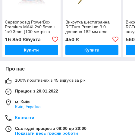
Сервопровід PowerBox
Викрутка шестигранна
Викр
Premium MAXI 2x0.5mm +
RCTurn Premium 3.0
RCTu
1x0.3mm (100 метрів в
довжина 182 мм amc
паку
рулоні) amc
amc
16 850
450
560
₴/бухта
₴
Купити
Купити
Про нас
100% позитивних з 45 відгуків за рік
Працює з 20.01.2022
м. Київ
Київ, Україна
Контакти
Сьогодні працює з 08:00 до 20:00
Показати весь графік роботи