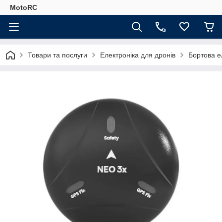
MotoRC
Товари та послуги
Електроніка для дронів
Бортова е