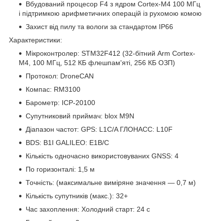
Вбудований процесор F4 з ядром Cortex-M4 100 МГц
і підтримкою арифметичних операцій із рухомою комою
Захист від пилу та вологи за стандартом IP66
Характеристики:
Мікроконтролер: STM32F412 (32-бітний Arm Cortex-
M4, 100 МГц, 512 КБ флешпам'яті, 256 КБ ОЗП)
Протокол: DroneCAN
Компас: RM3100
Барометр: ICP-20100
Супутниковий приймач: blox M9N
Діапазон частот: GPS: L1C/A ГЛОНАСС: L10F
BDS: B1I GALILEO: E1B/C
Кількість одночасно використовуваних GNSS: 4
По горизонталі: 1,5 м
Точність: (максимальне виміряне значення — 0,7 м)
Кількість супутників (макс.): 32+
Час захоплення: Холодний старт: 24 с