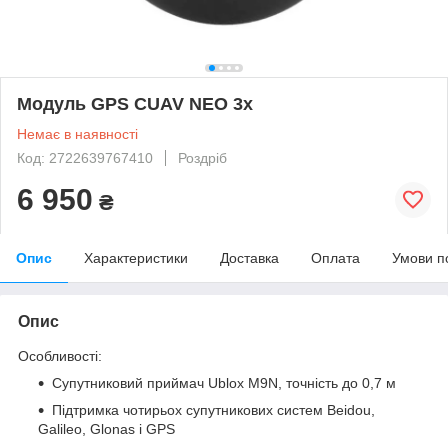
Модуль GPS CUAV NEO 3x
Немає в наявності
Код: 2722639767410
Роздріб
6 950
₴
Опис
Характеристики
Доставка
Оплата
Умови п
Опис
Особливості:
Супутниковий приймач Ublox M9N, точність до 0,7 м
Підтримка чотирьох супутникових систем Beidou,
Galileo, Glonas і GPS