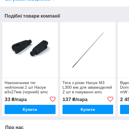
Подібні товари компанії
Наконечники тяг
Тяга з різзю Haoye M3
Віде
нейлонові 2 шт Haoye
L300 мм для авіамоделей
Domi
⌀3x27мм (чорний) amc
2 шт в пакуванні amc
mW 
33
137
2 4
₴/пара
₴/пара
Купити
Купити
Про нас