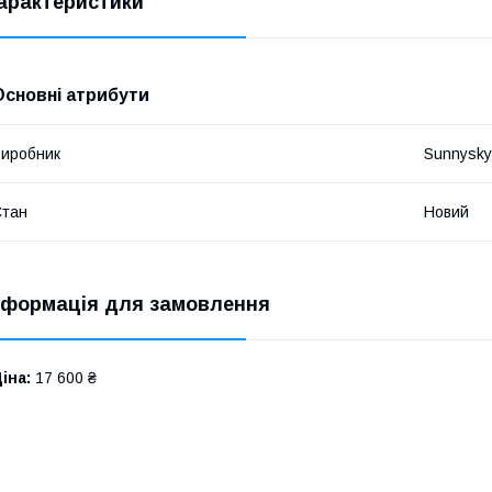
арактеристики
Основні атрибути
иробник
Sunnysky
Стан
Новий
нформація для замовлення
іна:
17 600 ₴