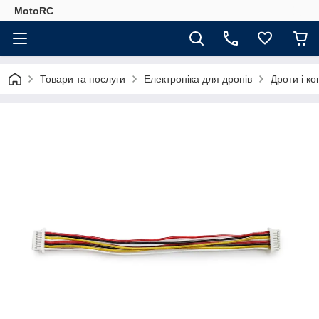
MotoRC
Товари та послуги
Електроніка для дронів
Дроти і к