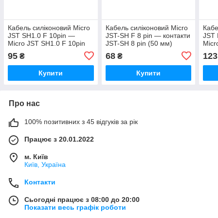
Кабель силіконовий Micro
Кабель силіконовий Micro
Кабе
JST SH1.0 F 10pin —
JST-SH F 8 pin — контакти
JST 
Micro JST SH1.0 F 10pin
JST-SH 8 pin (50 мм)
Micr
32AWG розгорнутий (100
26AW
95
68
123
₴
₴
мм)
мм)
Купити
Купити
Про нас
100% позитивних з 45 відгуків за рік
Працює з 20.01.2022
м. Київ
Київ, Україна
Контакти
Сьогодні працює з 08:00 до 20:00
Показати весь графік роботи