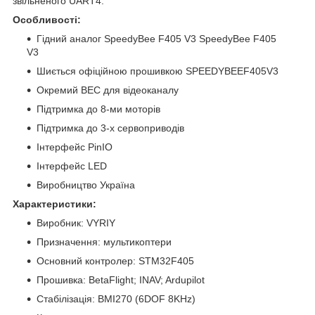
звільненого UART4.
Особливості:
Гідний аналог SpeedyBee F405 V3 SpeedyBee F405
V3
Шиється офіційною прошивкою SPEEDYBEEF405V3
Окремий BEC для відеоканалу
Підтримка до 8-ми моторів
Підтримка до 3-х сервоприводів
Інтерфейс PinIO
Інтерфейс LED
Виробництво Україна
Характеристики:
Виробник: VYRIY
Призначення: мультикоптери
Основний контролер: STM32F405
Прошивка: BetaFlight; INAV; Ardupilot
Стабілізація: BMI270 (6DOF 8KHz)