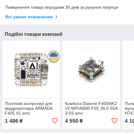
Повернення товару впродовж 30 днів за рахунок покупця
Всі умови повернення
Подібні товари компанії
Політний контролер для
Комбоск Diatone F405MK2
Поль
квадрокоптера ARMADA
V2 MPU6000 F55_BLS 55A
мул
F405 V1 amc
3-6S amc
H743
ICM
1 486
4 550
4 1
₴
₴