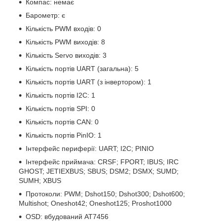
Компас: немає
Барометр: є
Кількість PWM входів: 0
Кількість PWM виходів: 8
Кількість Servo виходів: 3
Кількість портів UART (загальна): 5
Кількість портів UART (з інвертором): 1
Кількість портів I2C: 1
Кількість портів SPI: 0
Кількість портів CAN: 0
Кількість портів PinIO: 1
Інтерфейс периферії: UART; I2C; PINIO
Інтерфейс приймача: CRSF; FPORT; IBUS; IRC
GHOST; JETIEXBUS; SBUS; DSM2; DSMX; SUMD;
SUMH; XBUS
Протоколи: PWM; Dshot150; Dshot300; Dshot600;
Multishot; Oneshot42; Oneshot125; Proshot1000
OSD: вбудований AT7456