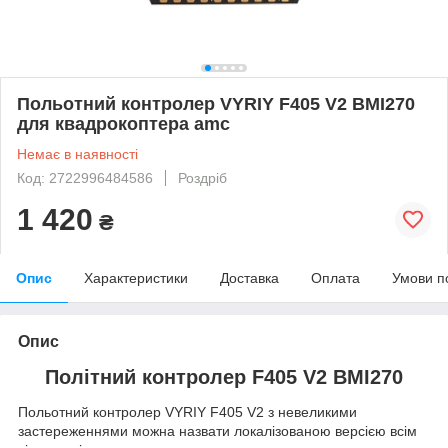
Польотний контролер VYRIY F405 V2 BMI270
для квадрокоптера amc
Немає в наявності
Код: 2722996484586
Роздріб
1 420
₴
Опис
Характеристики
Доставка
Оплата
Умови п
Опис
Політний контролер F405 V2 BMI270
Польотний контролер VYRIY F405 V2 з невеликими
застереженнями можна назвати локалізованою версією всім