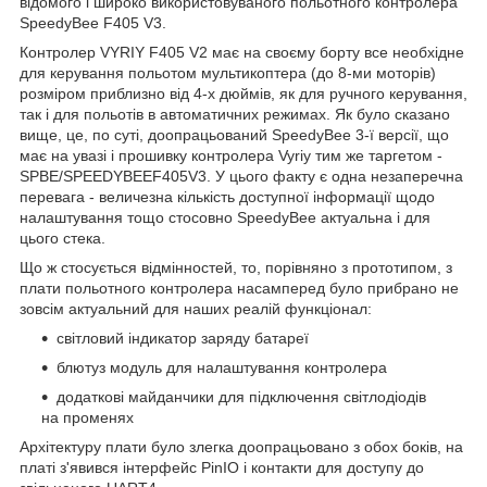
відомого і широко використовуваного польотного контролера
SpeedyBee F405 V3.
Контролер VYRIY F405 V2 має на своєму борту все необхідне
для керування польотом мультикоптера (до 8-ми моторів)
розміром приблизно від 4-х дюймів, як для ручного керування,
так і для польотів в автоматичних режимах. Як було сказано
вище, це, по суті, доопрацьований SpeedyBee 3-ї версії, що
має на увазі і прошивку контролера Vyriy тим же таргетом -
SPBE/SPEEDYBEEF405V3. У цього факту є одна незаперечна
перевага - величезна кількість доступної інформації щодо
налаштування тощо стосовно SpeedyBee актуальна і для
цього стека.
Що ж стосується відмінностей, то, порівняно з прототипом, з
плати польотного контролера насамперед було прибрано не
зовсім актуальний для наших реалій функціонал:
світловий індикатор заряду батареї
блютуз модуль для налаштування контролера
додаткові майданчики для підключення світлодіодів
на променях
Архітектуру плати було злегка доопрацьовано з обох боків, на
платі з'явився інтерфейс PinIO і контакти для доступу до