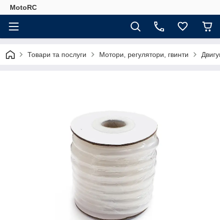
MotoRC
Товари та послуги
Мотори, регулятори, гвинти
Двигу