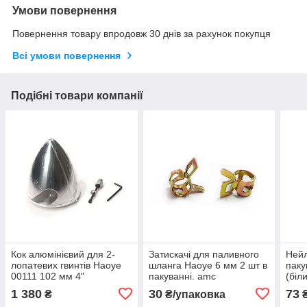
Умови повернення
Повернення товару впродовж 30 днів за рахунок покупця
Всі умови повернення
Подібні товари компанії
Кок алюмінієвий для 2-
Затискачі для паливного
Нейл
лопатевих гвинтів Haoye
шланга Haoye 6 мм 2 шт в
паку
00111 102 мм 4"
пакуванні. amc
(біл
пропадаптер для
1 380
30
73
₴
₴/упаковка
₴
радіокерованої моделі