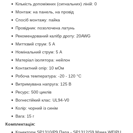
Кількість допоміжних (сигнальних) ліній: 0
Монтаж: на панель, на провід
Спосіб монтажу: пайка
Провідник: позолочена латунь
Рекомендований калібр дроту: 20AWG
Миттєвий струм: 5 А
Номінальний струм: 5 А
Матеріал ізолятора: нейлон
Контактний опір: 10 мОм
Робоча температура: -20 - 120 °C
Витримувана напруга: 125 В
Ресурс: 500 циклів
Вогнестійкий клас: UL94-V0
Колір: чорний із синім
Вага: 15 г
Комплектація:
Конектори SP1310/P9 Папа - SP1312/S9 Мама WEIPU