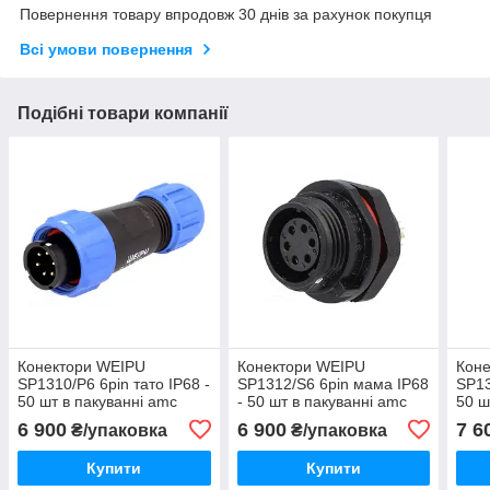
Повернення товару впродовж 30 днів за рахунок покупця
Всі умови повернення
Подібні товари компанії
Конектори WEIPU
Конектори WEIPU
Кон
SP1310/P6 6pin тато IP68 -
SP1312/S6 6pin мама IP68
SP13
50 шт в пакуванні amc
- 50 шт в пакуванні amc
50 ш
6 900
6 900
7 6
₴/упаковка
₴/упаковка
Купити
Купити