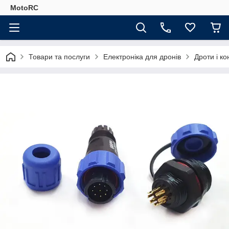
MotoRC
Товари та послуги
Електроніка для дронів
Дроти і к