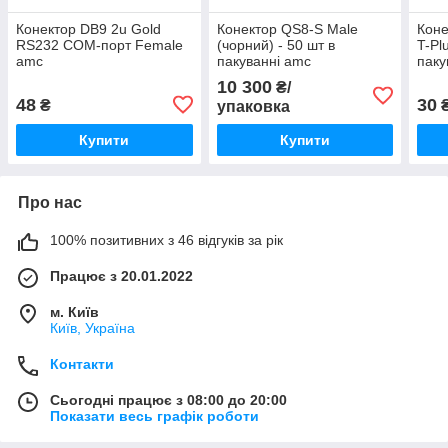
Конектор DB9 2u Gold
Конектор QS8-S Male
Коне
RS232 COM-порт Female
(чорний) - 50 шт в
T-Pl
amc
пакуванні amc
паку
10 300
₴/
48
30
₴
₴
упаковка
Купити
Купити
Про нас
100% позитивних з 46 відгуків за рік
Працює з 20.01.2022
м. Київ
Київ, Україна
Контакти
Сьогодні працює з 08:00 до 20:00
Показати весь графік роботи