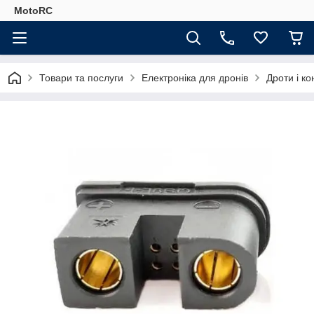
MotoRC
Товари та послуги
Електроніка для дронів
Дроти і к