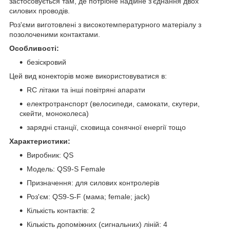
застосовується там, де потрібне надійне з'єднання двох
силових проводів.
Роз'єми виготовлені з високотемпературного матеріалу з
позолоченими контактами.
Особливості:
безіскровий
Цей вид конекторів може використовуватися в:
RC літаки та інші повітряні апарати
електротранспорт (велосипеди, самокати, скутери,
скейти, моноколеса)
зарядні станції, сховища сонячної енергії тощо
Характеристики:
Виробник: QS
Модель: QS9-S Female
Призначення: для силових контролерів
Роз'єм: QS9-S-F (мама; female; jack)
Кількість контактів: 2
Кількість допоміжних (сигнальних) ліній: 4