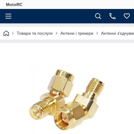
MotoRC
Товари та послуги
Антени і трекери
Антенні з'єднува