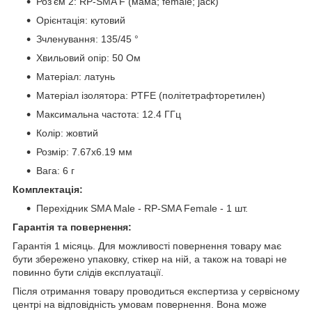
Роз'єм 2: RP-SMA F (мама; female; jack)
Орієнтація: кутовий
Зчленування: 135/45 °
Хвильовий опір: 50 Ом
Матеріал: латунь
Матеріал ізолятора: PTFE (політетрафторетилен)
Максимальна частота: 12.4 ГГц
Колір: жовтий
Розмір: 7.67х6.19 мм
Вага: 6 г
Комплектація:
Перехідник
SMA Male - RP-SMA Female
- 1 шт.
Гарантія та повернення:
Гарантія 1 місяць. Для можливості повернення товару має
бути збережено упаковку, стікер на ній, а також на товарі не
повинно бути слідів експлуатації.
Після отримання товару проводиться експертиза у сервісному
центрі на відповідність умовам повернення. Вона може