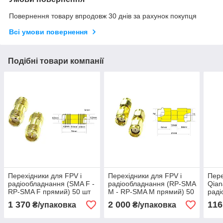
Повернення товару впродовж 30 днів за рахунок покупця
Всі умови повернення
Подібні товари компанії
Перехідники для FPV і
Перехідники для FPV і
Пере
радіообладнання (SMA F -
радіообладнання (RP-SMA
Qian
RP-SMA F прямий) 50 шт
M - RP-SMA M прямий) 50
раді
в пакуванні amc
шт amc
F —
1 370
2 000
116
₴/упаковка
₴/упаковка