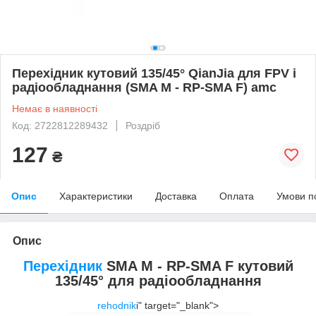
Перехідник кутовий 135/45° QianJia для FPV і
радіообладнання (SMA M - RP-SMA F) amc
Немає в наявності
Код: 2722812289432
Роздріб
127
₴
Опис
Характеристики
Доставка
Оплата
Умови п
Опис
Перехідник
SMA M - RP-SMA F кутовий
135/45° для радіообладнання
rehodnik
i" target="_blank">