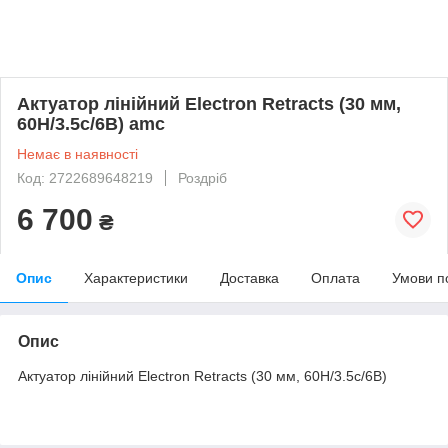
Актуатор лінійний Electron Retracts (30 мм,
60Н/3.5с/6В) amc
Немає в наявності
Код: 2722689648219
Роздріб
6 700
₴
Опис
Характеристики
Доставка
Оплата
Умови п
Опис
Актуатор лінійний Electron Retracts (30 мм, 60Н/3.5с/6В)