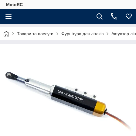
MotoRC
Товари та послуги
Фурнітура для літаків
Актуатор лін