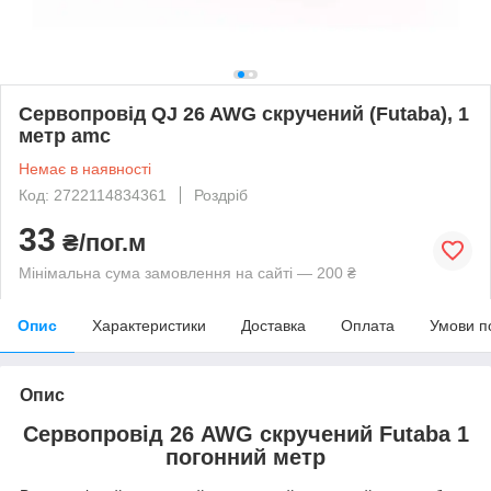
Сервопровід QJ 26 AWG скручений (Futaba), 1
метр amc
Немає в наявності
Код: 2722114834361
Роздріб
33
₴/пог.м
Мінімальна сума замовлення на сайті — 200 ₴
Опис
Характеристики
Доставка
Оплата
Умови п
Опис
Сервопровід 26 AWG скручений Futaba 1
погонний метр