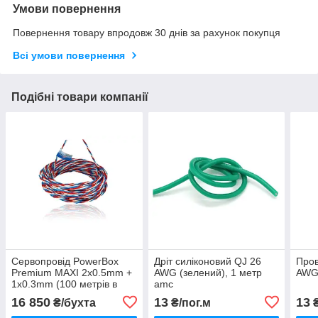
Умови повернення
Повернення товару впродовж 30 днів за рахунок покупця
Всі умови повернення
Подібні товари компанії
Сервопровід PowerBox
Дріт силіконовий QJ 26
Пров
Premium MAXI 2x0.5mm +
AWG (зелений), 1 метр
AWG 
1x0.3mm (100 метрів в
amc
рулоні) amc
16 850
13
13
₴/бухта
₴/пог.м
₴