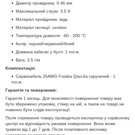
Діаметр провідника: 0.46 мм
Максимальний струм: 3.5 А
Матеріал провідника: мідь
Матеріал ізоляції: силікон
Температура довкілля: -60 - 200 °С
Колір: чорний/червоний/білий
Довжина кабелю у бухті: 1 пог.м.
Вага: 3.5 г/м
Комплектація:
Сервокабель 26AWG Futaba QianJia скручений - 1
пог.м.
Гарантія та повернення:
Гарантія 1 місяць. Для можливості повернення товару має
бути збережено упаковку, стікер на ній, а також на товарі не
повинно бути слідів експлуатації.
Після отримання товару проводиться експертиза у сервісному
центрі на відповідність умовам повернення. Вона може
тривати від 1 до 7 днів. Після позитивного висновку