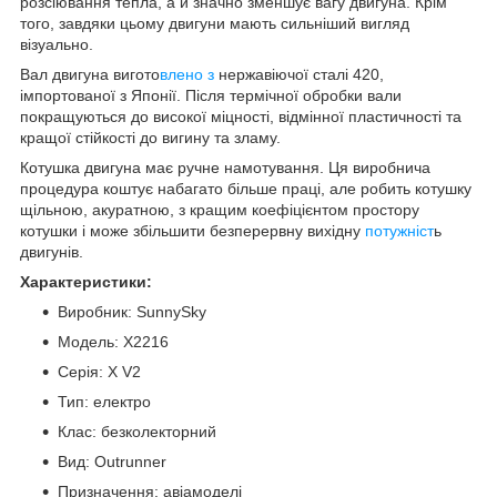
розсіювання тепла, а й значно зменшує вагу двигуна. Крім
того, завдяки цьому двигуни мають сильніший вигляд
візуально.
Вал двигуна вигото
влено з
нержавіючої сталі 420,
імпортованої з Японії. Після термічної обробки вали
покращуються до високої міцності, відмінної пластичності та
кращої стійкості до вигину та зламу.
Котушка двигуна має ручне намотування. Ця виробнича
процедура коштує набагато більше праці, але робить котушку
щільною, акуратною, з кращим коефіцієнтом простору
котушки і може збільшити безперервну вихідну
потужніст
ь
двигунів.
Характеристики:
Виробник: SunnySky
Модель: X2216
Серія: X V2
Тип: електро
Клас: безколекторний
Вид: Outrunner
Призначення: авіамоделі