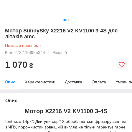
Мотор SunnySky X2216 V2 KV1100 3-4S для
літаків amc
Немає в наявності
Код: 2722758985344
Роздріб
1 070
₴
Опис
Характеристики
Доставка
Оплата
Умови п
Опис
Мотор X2216 V2 KV1100 3-4S
font-size:14px">Двигуни серії X обробляються фрезеруванням
з ЧПУ, порожнистий зовнішній вигляд не тільки гарантує гарне