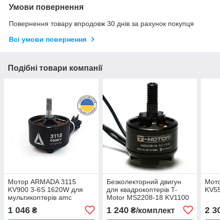
Умови повернення
Повернення товару впродовж 30 днів за рахунок покупця
Всі умови повернення
Подібні товари компанії
Мотор ARMADA 3115
Безколекторний двигун
Мото
KV900 3-6S 1620W для
для квадрокоптерів T-
KV55
мультикоптерів amc
Motor MS2208-18 KV1100
2-3S 110W двигун для
1 046
1 240
2 3
₴
₴/комплект
мультикоптерів amc