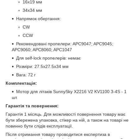
16x19 мм
34x34 мм
Напрямок обертання:
CW
CCW
Рекомендовані пропелери: APC9047; APC9045;
APC9060; APC8060; APC1047
Для self-lock пропелерів: немає
Розміри: 27.5х27.5х34 мм
Вага: 72 г
Комплектація:
Мотор для літаків SunnySky X2216 V2 KV1100 3-4S - 1
шт.
Гарантія та повернення:
Гарантія 1 місяць. Для можливості повернення товару має
бути збережена упаковка, стікер на ній, а також на товарі не
повинно бути слідів експлуатації.
Після отримання товару проводитися експертиза в