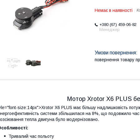
Немає в наявності
К
+380 (67) 459-06-82
Менеджер
повернення товару п
Мотор Xrotor X6 PLUS бе
yle="font-size:14px">Xrotor X6 PLUS має більшу надлишковість потуж
нергоефективність системи збільшилася на 8%, що подовжило час 
озсіювання тепла двигуна було модернізовано.
Особливості:
Тривалий час польоту