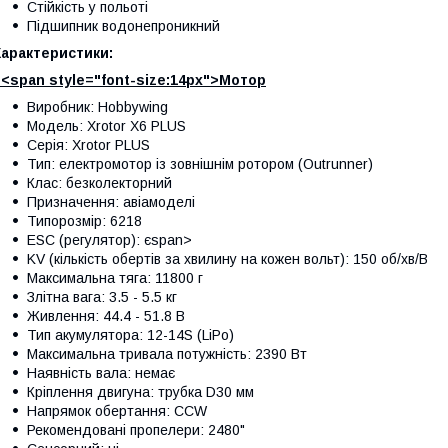
Стійкість у польоті
Підшипник водонепроникний
Характеристики:
>
<span style="font-size:14px">Мотор
Виробник: Hobbywing
Модель: Xrotor X6 PLUS
Серія: Xrotor PLUS
Тип: електромотор із зовнішнім ротором (Outrunner)
Клас: безколекторний
Призначення: авіамоделі
Типорозмір: 6218
ESC (регулятор): єspan>
KV (кількість обертів за хвилину на кожен вольт): 150 об/хв/В
Максимальна тяга: 11800 г
Злітна вага: 3.5 - 5.5 кг
Живлення: 44.4 - 51.8 В
Тип акумулятора: 12-14S (LiPo)
Максимальна тривала потужність: 2390 Вт
Наявність вала: немає
Кріплення двигуна: трубка D30 мм
Напрямок обертання: CCW
Рекомендовані пропелери: 2480"