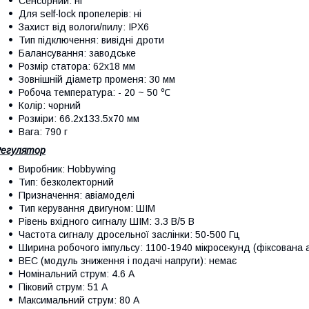
Сенсорний: ні
Для self-lock пропелерів: ні
Захист від вологи/пилу: IPX6
Тип підключення: вивідні дроти
Балансування: заводське
Розмір статора: 62х18 мм
Зовнішній діаметр променя: 30 мм
Робоча температура: - 20 ~ 50 ℃
Колір: чорний
Розміри: 66.2х133.5х70 мм
Вага: 790 г
Регулятор
Виробник: Hobbywing
Тип: безколекторний
Призначення: авіамоделі
Тип керування двигуном: ШІМ
Рівень вхідного сигналу ШІМ: 3.3 В/5 В
Частота сигналу дросельної заслінки: 50-500 Гц
Ширина робочого імпульсу: 1100-1940 мікросекунд (фіксована 
BEC (модуль зниження і подачі напруги): немає
Номінальний струм: 4.6 А
Піковий струм: 51 А
Максимальний струм: 80 А