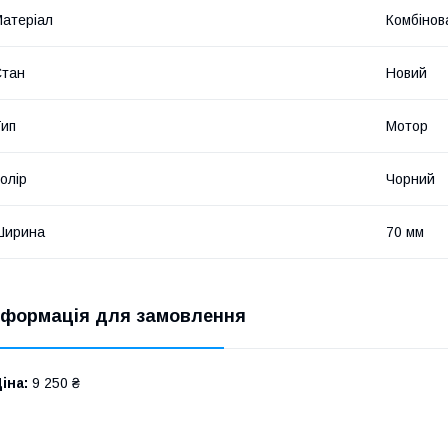
атеріал
Комбінов
Стан
Новий
ип
Мотор
олір
Чорний
Ширина
70 мм
нформація для замовлення
іна:
9 250 ₴