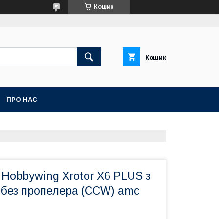
Кошик
Кошик
ПРО НАС
Hobbywing Xrotor X6 PLUS з
 без пропелера (CCW) amc