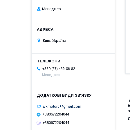
Менеджер
Київ, Україна
+380 (67) 459-06-82
Менеджер
t
е
aikmotorc@gmail.com
р
+380672204044
+380672204044