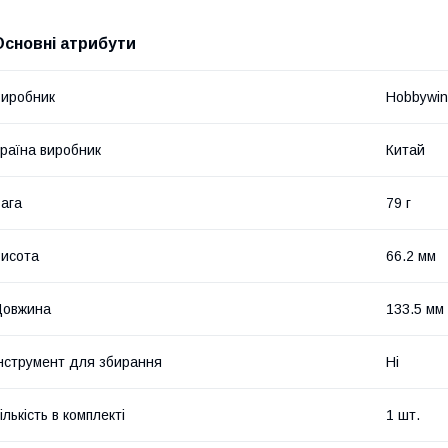
Основні атрибути
иробник
Hobbywi
раїна виробник
Китай
ага
79 г
исота
66.2 мм
Довжина
133.5 мм
нструмент для збирання
Ні
ількість в комплекті
1 шт.