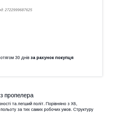
од:
2722999687625
ротягом 30 днів
за рахунок покупця
з пропелера
ності та легший політ. Порівняно з X6,
польоту за тих самих робочих умов. Структуру