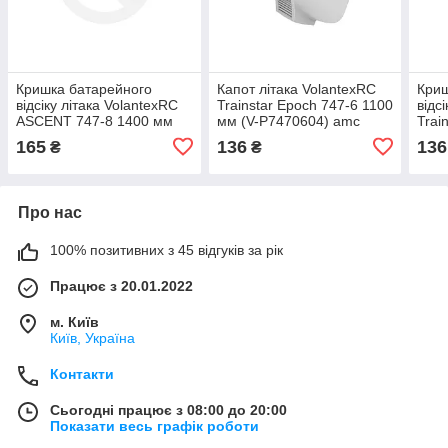
Кришка батарейного
Капот літака VolantexRC
Криш
відсіку літака VolantexRC
Trainstar Epoch 747-6 1100
відс
ASCENT 747-8 1400 мм
мм (V-P7470604) amc
Trai
(V-P7470804) amc
мм (
165
136
136
₴
₴
Про нас
100% позитивних з 45 відгуків за рік
Працює з 20.01.2022
м. Київ
Київ, Україна
Контакти
Сьогодні працює з 08:00 до 20:00
Показати весь графік роботи