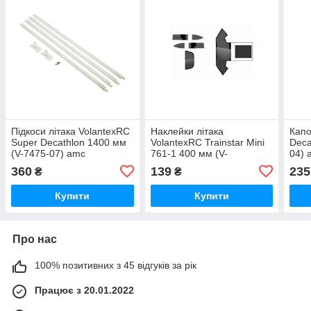
Підкоси літака VolantexRC
Наклейки літака
Капо
Super Decathlon 1400 мм
VolantexRC Trainstar Mini
Deca
(V-7475-07) amc
761-1 400 мм (V-
04) 
P7610105) amc
360
139
235
₴
₴
Купити
Купити
Про нас
100% позитивних з 45 відгуків за рік
Працює з 20.01.2022