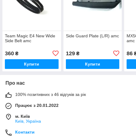
Team Magic E4 New Wide
Side Guard Plate (L/R) amc
MX50
Side Belt amc
amc
360
129
86
₴
₴
Купити
Купити
Про нас
100% позитивних з 46 відгуків за рік
Працює з 20.01.2022
м. Київ
Київ, Україна
Контакти