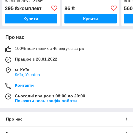
електро APC 13x8E
сліп
комплектуючі до
E8XT
295
86
560
₴/комплект
₴
авіамоделей (1 шт в
8234
пакуванні CCW) amc
Купити
Купити
Про нас
100% позитивних з 46 відгуків за рік
Працює з 20.01.2022
м. Київ
Київ, Україна
Контакти
Сьогодні працює з 08:00 до 20:00
Показати весь графік роботи
Про нас