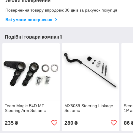
Умови повернення
Повернення товару впродовж 30 днів за рахунок покупця
Всі умови повернення
Подібні товари компанії
Team Magic E4D MF
MX5039 Steering Linkage
Stee
Steering Arm Set amc
Set amc
1P 
235
280
86
₴
₴