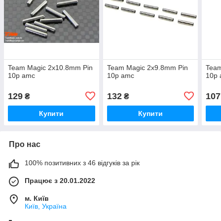
Team Magic 2x10.8mm Pin
Team Magic 2x9.8mm Pin
Team
10p amc
10p amc
10p
129
132
107
₴
₴
Купити
Купити
Про нас
100% позитивних з 46 відгуків за рік
Працює з 20.01.2022
м. Київ
Київ, Україна