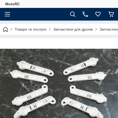
MotoRC
Товари та послуги
Запчастини для дронів
Запчастин