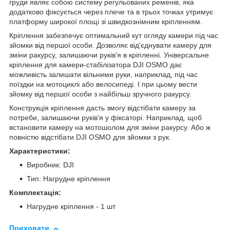
груди являє собою систему регульованих ременів, яка
додатково фіксується через плече та в трьох точках утримує
платформу широкої площі зі швидкознімним кріпленням.
Кріплення забезпечує оптимальний кут огляду камери під час
зйомки від першої особи. Дозволяє від'єднувати камеру для
зміни ракурсу, залишаючи руків'я в кріпленні. Універсальне
кріплення для камери-стабілізатора DJI OSMO дає
можливість залишати вільними руки, наприклад, під час
поїздки на мотоциклі або велосипеді. І при цьому вести
зйомку від першої особи з найбільш зручного ракурсу.
Конструкція кріплення дасть змогу відстібати камеру за
потреби, залишаючи руків'я у фіксаторі. Наприклад, щоб
встановити камеру на мотошолом для зміни ракурсу. Або ж
повністю відстібати DJI OSMO для зйомки з рук.
Характеристики:
Виробник: DJI
Тип: Нагрудне кріплення
Комплектація:
Нагрудне кріплення - 1 шт
Приховати