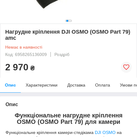
Нагрудне кріплення DJI OSMO (OSMO Part 79)
amc
Немає в наявності
Код: 6958265136009
Роздріб
2 970
₴
Опис
Характеристики
Доставка
Оплата
Умови п
Опис
Функціональне нагрудне кріплення
OSMO (OSMO Part 79) для камери
Функціональне кріплення камери-стедікама
DJI OSMO
на