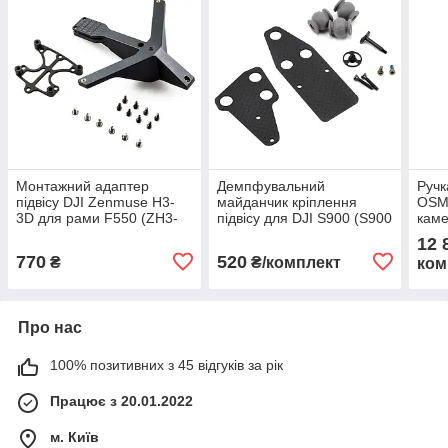
Монтажний адаптер
Демпфувальний
Ручк
підвісу DJI Zenmuse H3-
майданчик кріплення
OSMO
3D для рами F550 (ZH3-
підвісу для DJI S900 (S900
кам
3D Part 50) amc
Part 16) amc
12 
770
520
₴
₴/комплект
ком
Про нас
100% позитивних з 45 відгуків за рік
Працює з 20.01.2022
м. Київ