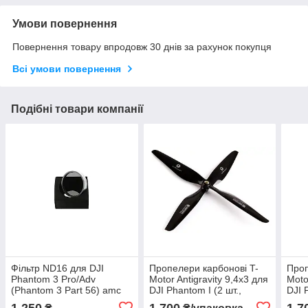
Умови повернення
Повернення товару впродовж 30 днів за рахунок покупця
Всі умови повернення
Подібні товари компанії
Фільтр ND16 для DJI
Пропелери карбонові T-
Проп
Phantom 3 Pro/Adv
Motor Antigravity 9,4x3 для
Moto
(Phantom 3 Part 56) amc
DJI Phantom I (2 шт.,
DJI 
чорні) amc
amc
1 250
1 700
1 7