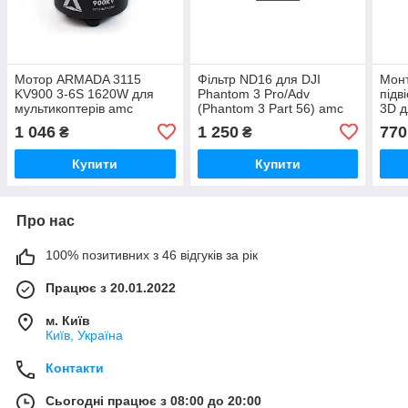
Мотор ARMADA 3115
Фільтр ND16 для DJI
Мон
KV900 3-6S 1620W для
Phantom 3 Pro/Adv
підв
мультикоптерів amc
(Phantom 3 Part 56) amc
3D д
3D P
1 046
1 250
770
₴
₴
Купити
Купити
Про нас
100% позитивних з 46 відгуків за рік
Працює з 20.01.2022
м. Київ
Київ, Україна
Контакти
Сьогодні працює з 08:00 до 20:00