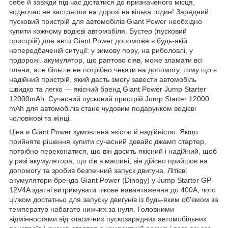
себе й завжди під час дістатися до призначеного місця,
водночас не застрягши на дорозі на кілька годин! Зарядний
пусковий пристрій для автомобілів Giant Power необхідно
купити кожному водієві автомобіля. Бустер (пусковий
пристрій) для авто Giant Power допоможе в будь-якій
непередбаченій ситуції: у зимову пору, на риболовлі, у
подорожі. акумулятор, що раптово сіяв, може зламати всі
плани, але більше не потрібно чекати на допомогу, тому що є
надійний пристрій, який дасть змогу завести автомобіль
швидко та легко — якісний бренд Giant Power Jump Starter
12000mAh. Сучасний пусковий пристрій Jump Starter 12000
mAh для автомобілів стане чудовим подарунком водієві
чоловікові та жінці.
Ціна в Giant Power зумовлена якістю й надійністю. Якщо
прийняте рішення купити сучасний девайс джамп стартер,
потрібно переконатися, що він досить якісний і надійний, щоб
у разі акумулятора, що сів в машині, він дійсно прийшов на
допомогу та зробив безпечний запуск двигуна. Літієві
акумулятори бренда Giant Power (Dinogy) у Jump Starter GP-
12V4A здатні витримувати пікове навантаження до 400A, чого
цілком достатньо для запуску двигунів із будь-яким об'ємом за
температур набагато нижчих за нуля. Головними
відмінностями від класичних пускозарядних автомобільних