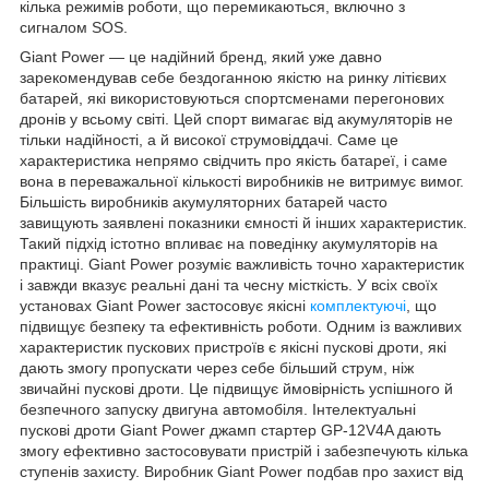
кілька режимів роботи, що перемикаються, включно з
сигналом SOS.
Giant Power — це надійний бренд, який уже давно
зарекомендував себе бездоганною якістю на ринку літієвих
батарей, які використовуються спортсменами перегонових
дронів у всьому світі. Цей спорт вимагає від акумуляторів не
тільки надійності, а й високої струмовіддачі. Саме це
характеристика непрямо свідчить про якість батареї, і саме
вона в переважальної кількості виробників не витримує вимог.
Більшість виробників акумуляторних батарей часто
завищують заявлені показники ємності й інших характеристик.
Такий підхід істотно впливає на поведінку акумуляторів на
практиці. Giant Power розуміє важливість точно характеристик
і завжди вказує реальні дані та чесну місткість. У всіх своїх
установах Giant Power застосовує якісні
комплектуючі
, що
підвищує безпеку та ефективність роботи. Одним із важливих
характеристик пускових пристроїв є якісні пускові дроти, які
дають змогу пропускати через себе більший струм, ніж
звичайні пускові дроти. Це підвищує ймовірність успішного й
безпечного запуску двигуна автомобіля. Інтелектуальні
пускові дроти Giant Power джамп стартер GP-12V4A дають
змогу ефективно застосовувати пристрій і забезпечують кілька
ступенів захисту. Виробник Giant Power подбав про захист від