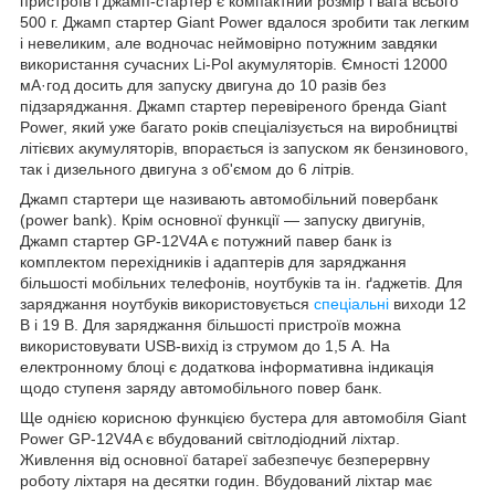
пристроїв і джамп-стартер є компактний розмір і вага всього
500 г. Джамп стартер Giant Power вдалося зробити так легким
і невеликим, але водночас неймовірно потужним завдяки
використання сучасних Li-Pol акумуляторів. Ємності 12000
мА·год досить для запуску двигуна до 10 разів без
підзаряджання. Джамп стартер перевіреного бренда Giant
Power, який уже багато років спеціалізується на виробництві
літієвих акумуляторів, впорається із запуском як бензинового,
так і дизельного двигуна з об'ємом до 6 літрів.
Джамп стартери ще називають автомобільний повербанк
(power bank). Крім основної функції — запуску двигунів,
Джамп стартер GP-12V4A є потужний павер банк із
комплектом перехідників і адаптерів для заряджання
більшості мобільних телефонів, ноутбуків та ін. ґаджетів. Для
заряджання ноутбуків використовується
спеціальні
виходи 12
В і 19 В. Для заряджання більшості пристроїв можна
використовувати USB-вихід із струмом до 1,5 A. На
електронному блоці є додаткова інформативна індикація
щодо ступеня заряду автомобільного повер банк.
Ще однією корисною функцією бустера для автомобіля Giant
Power GP-12V4A є вбудований світлодіодний ліхтар.
Живлення від основної батареї забезпечує безперервну
роботу ліхтаря на десятки годин. Вбудований ліхтар має