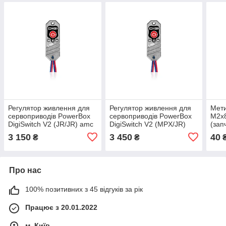
Регулятор живлення для
Регулятор живлення для
Мет
сервоприводів PowerBox
сервоприводів PowerBox
M2x8
DigiSwitch V2 (JR/JR) amc
DigiSwitch V2 (MPX/JR)
(зап
amc
верт
3 150
3 450
40
₴
₴
amc
Про нас
100% позитивних з 45 відгуків за рік
Працює з 20.01.2022
м. Київ