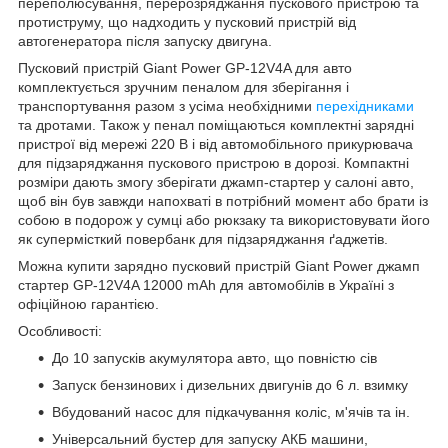
переполюсування, перерозряджання пускового пристрою та
протиструму, що надходить у пусковий пристрій від
автогенератора після запуску двигуна.
Пусковий пристрій Giant Power GP-12V4A для авто
комплектується зручним пеналом для зберігання і
транспортування разом з усіма необхідними
перехідниками
та дротами. Також у пенал поміщаються комплектні зарядні
пристрої від мережі 220 В і від автомобільного прикурювача
для підзаряджання пускового пристрою в дорозі. Компактні
розміри дають змогу зберігати джамп-стартер у салоні авто,
щоб він був завжди напохваті в потрібний момент або брати із
собою в подорож у сумці або рюкзаку та використовувати його
як супермісткий повербанк для підзаряджання ґаджетів.
Можна купити зарядно пусковий пристрій Giant Power джамп
стартер GP-12V4A 12000 mAh для автомобілів в Україні з
офіційною гарантією.
Особливості:
До 10 запусків акумулятора авто, що повністю сів
Запуск бензинових і дизельних двигунів до 6 л. взимку
Вбудований насос для підкачування коліс, м'ячів та ін.
Універсальний бустер для запуску АКБ машини,