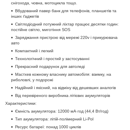
снігохода, човна, мотоцикла тощо.
Вбудований павер банк для телефонів, планшетів та
інших ґаджетів
Світлодіодний потужний ліхтар працює десятки годин:
постійне світло, миготіння SOS
Заряджання пристрою від мережі 220v і прикурювача
авто
Компактний і легкий
Технологічний і простий у застосуванні
Прекрасний подарунок для автоледі
Мастхев кожному власнику автомобіля: взимку, на
риболовлі, у подорожі
Надійний і якісний, на відміну від дешевших аналогів
Від перевіреного виробника літієвих акумуляторів
Характеристики:
Ємність акумулятора: 12000 мА·год (44,4 Вт/год)
Тип акумулятора: літій-полімерний Li-Pol
Ресурс батареї: понад 1000 циклів