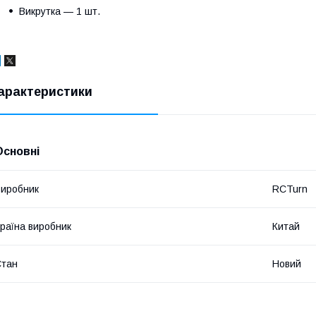
Викрутка — 1 шт.
арактеристики
Основні
иробник
RCTurn
раїна виробник
Китай
Стан
Новий