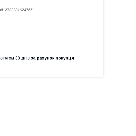
од:
2722281624765
ротягом 30 днів
за рахунок покупця