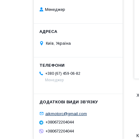
Менеджер
Київ, Україна
+380 (67) 459-06-82
Менеджер
Х
aikmotorc@gmail.com
+380672204044
+380672204044
К