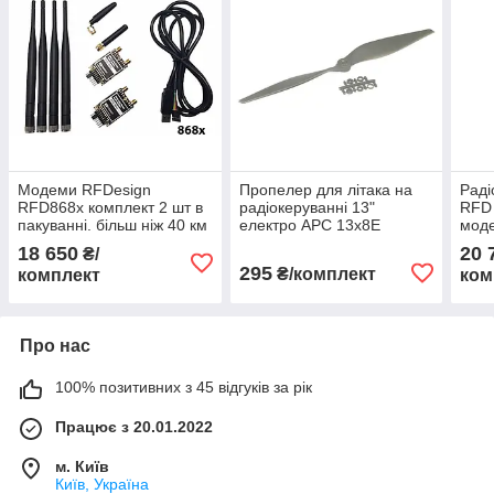
Модеми RFDesign
Пропелер для літака на
Рад
RFD868x комплект 2 шт в
радіокеруванні 13"
RFD 
пакуванні. більш ніж 40 км
електро APC 13x8E
моде
стійкого зв'язку amc
комплектуючі до
квад
18 650
20 
₴/
авіамоделей (1 шт в
295
₴/комплект
комплект
ком
пакуванні CCW) amc
Про нас
100% позитивних з 45 відгуків за рік
Працює з 20.01.2022
м. Київ
Київ, Україна