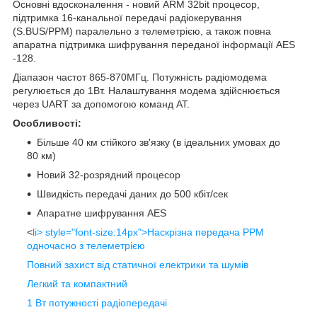
Основні вдосконалення - новий ARM 32bit процесор,
підтримка 16-канальної передачі радіокерування
(S.BUS/PPM) паралельно з телеметрією, а також повна
апаратна підтримка шифрування переданої інформації AES
-128.
Діапазон частот 865-870МГц. Потужність радіомодема
регулюється до 1Вт. Налаштування модема здійснюється
через UART за допомогою команд AT.
Особливості:
Більше 40 км стійкого зв'язку (в ідеальних умовах до
80 км)
Новий 32-розрядний процесор
Швидкість передачі даних до 500 кбіт/сек
Апаратне шифрування AES
<
li> style="font-size:14px">Наскрізна передача PPM
одночасно з телеметрією
Повний захист від статичної електрики та шумів
Легкий та компактний
1 Вт потужності радіопередачі