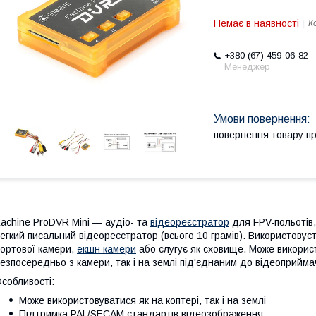
Немає в наявності
К
+380 (67) 459-06-82
Менеджер
повернення товару п
achine ProDVR Mini — аудіо- та
відеореєстратор
для FPV-польотів
егкий писальний відеореєстратор (всього 10 грамів). Використовує
ортової камери,
екшн камери
або слугує як сховище. Може викорис
езпосередньо з камери, так і на землі під'єднаним до відеоприйма
собливості:
Може використовуватися як на коптері, так і на землі
Підтримка PAL/SECAM стандартів відеозображення