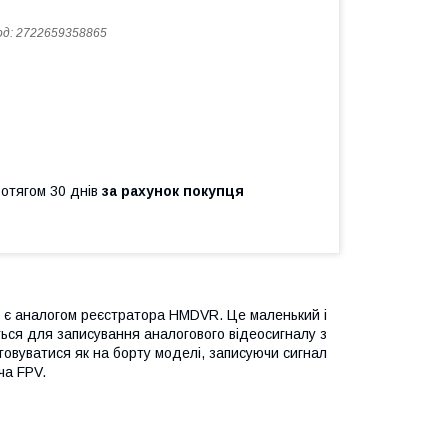
од:
2722659358865
ротягом 30 днів
за рахунок покупця
, є аналогом реєстратора HMDVR. Це маленький і
ться для записування аналогового відеосигналу з
товуватися як на борту моделі, записуючи сигнал
ча FPV.