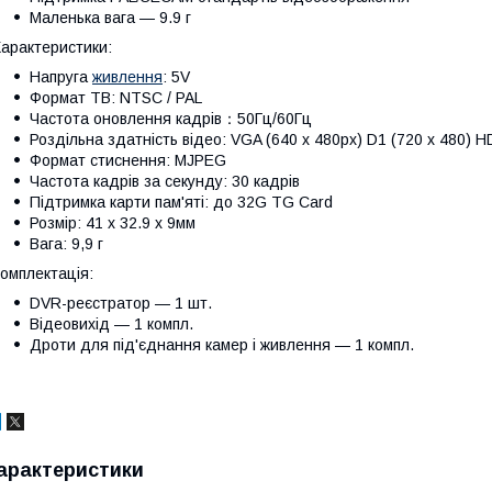
Маленька вага — 9.9 г
арактеристики:
Напруга
живлення
: 5V
Формат ТВ: NTSC / PAL
Частота оновлення кадрів：50Гц/60Гц
Роздільна здатність відео: VGA (640 х 480px) D1 (720 х 480) H
Формат стиснення: MJPEG
Частота кадрів за секунду: 30 кадрів
Підтримка карти пам'яті: до 32G TG Card
Розмір: 41 х 32.9 х 9мм
Вага: 9,9 г
омплектація:
DVR-реєстратор — 1 шт.
Відеовихід — 1 компл.
Дроти для під'єднання камер і живлення — 1 компл.
арактеристики