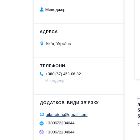
Менеджер
Київ, Україна
+380 (67) 459-06-82
Менеджер
E
л
б
aikmotorc@gmail.com
б
+380672204044
О
+380672204044