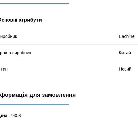
Основні атрибути
иробник
Eachine
раїна виробник
Китай
Стан
Новий
нформація для замовлення
іна:
790 ₴