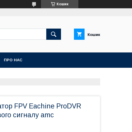
Кошик
Кошик
ПРО НАС
атор FPV Eachine ProDVR
вого сигналу amc