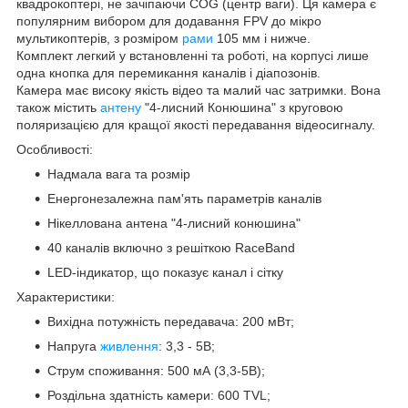
квадрокоптері, не зачіпаючи COG (центр ваги). Ця камера є
популярним вибором для додавання FPV до мікро
мультикоптерів, з розміром
рами
105 мм і нижче.
Комплект легкий у встановленні та роботі, на корпусі лише
одна кнопка для перемикання каналів і діапозонів.
Камера має високу якість відео та малий час затримки. Вона
також містить
антену
"4-лисний Конюшина" з круговою
поляризацією для кращої якості передавання відеосигналу.
Особливості:
Надмала вага та розмір
Енергонезалежна пам'ять параметрів каналів
Нікеллована антена "4-лисний конюшина"
40 каналів включно з решіткою RaceBand
LED-індикатор, що показує канал і сітку
Характеристики:
Вихідна потужність передавача: 200 мВт;
Напруга
живлення
: 3,3 - 5В;
Струм споживання: 500 мА (3,3-5В);
Роздільна здатність камери: 600 TVL;