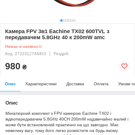
Камера FPV 3в1 Eachine TX02 600TVL з
передавачем 5.8GHz 40 к 200mW amc
Немає в наявності
Код: 2722312748453
Роздріб
980
₴
Опис
Характеристики
Доставка
Оплата
Умови п
Опис
Мініатюрний комплект з FPV камерою Eachine TX02 і
відеопередавачем 5.8GHz 40CH 200mW надзвичайно малий і
може бути встановлений практично на що завгодно. Має
невелику вагу, тому його легко розмістити на будь-якому