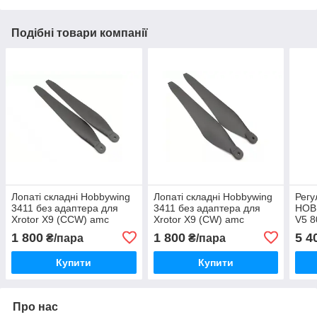
Подібні товари компанії
Лопаті складні Hobbywing
Лопаті складні Hobbywing
Регу
3411 без адаптера для
3411 без адаптера для
HOB
Xrotor X9 (CCW) amc
Xrotor X9 (CW) amc
V5 8
авіа
1 800
1 800
5 4
₴/пара
₴/пара
Купити
Купити
Про нас