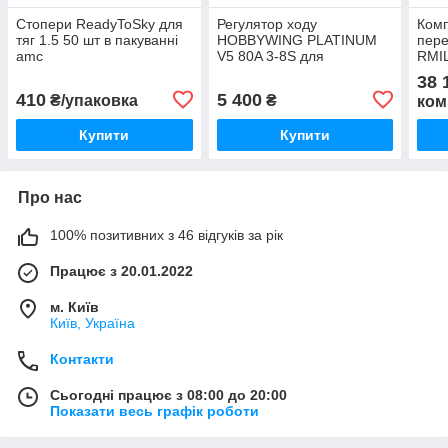
Стопери ReadyToSky для
Регулятор ходу
Ком
тяг 1.5 50 шт в пакуванні
HOBBYWING PLATINUM
пере
amc
V5 80A 3-8S для
RMI
авіамоделей amc
400-
38 
кана
410
5 400
₴/упаковка
₴
ком
RC 
Купити
Купити
Про нас
100% позитивних з 46 відгуків за рік
Працює з 20.01.2022
м. Київ
Київ, Україна
Контакти
Сьогодні працює з 08:00 до 20:00
Показати весь графік роботи