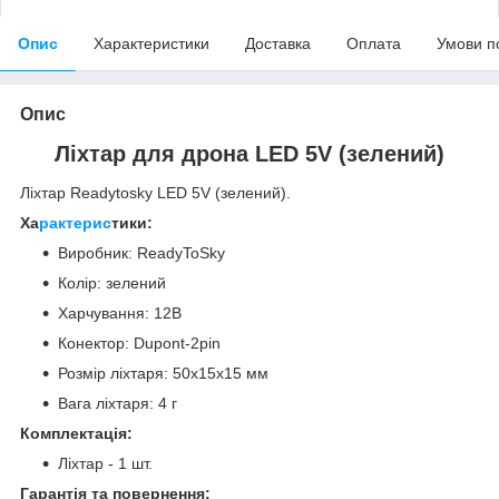
Опис
Характеристики
Доставка
Оплата
Умови п
Опис
Ліхтар для дрона LED 5V (зелений)
Ліхтар Readytosky LED 5V (зелений).
Ха
рактерис
тики:
Виробник: ReadyToSky
Колір: зелений
Харчування: 12В
Конектор: Dupont-2pin
Розмір ліхтаря: 50х15х15 мм
Вага ліхтаря: 4 г
Комплектація:
Ліхтар - 1 шт.
Гарантія та повернення: