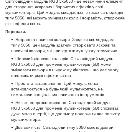
Світлодіодний модуль RGB 3x5050 - це незамінний елемент
для створення яскравих і барвистих ефектів у світі
мультикоптерів. Цей модуль складається з трьох світлодіодів
типу 5050, які можуть змінювати колір і яскравість, створюючи
різні ефекти світла.
Переваги:
Яскраві та насичені кольори. Завдяки світлодіодам
типу 5050, цей модуль здатний створювати яскраві та
насичені кольори, які привертатимуть увагу оточуючих.
Широкий діапазон кольорів. Світлодіодний модуль
RGB 3x5050 для променів мультикотерів (5В) може
змінювати кольори в широкому діапазоні, що дає змогу
створювати різні ефекти світла.
Простота встановлення. Цей модуль легко
встановлюється на будь-який мультикоптер, не
вимагаючи спеціальних навичок та інструментів.
Низьке енергоспоживання. Світлодіодний модуль
RGB 3x5050 для променів мультикотерів (5В) споживає
дуже мало енергії, що дає змогу подовжити час польоту
мультикоптера.
Довговічність. Світлодіоди типу 5050 мають довгий