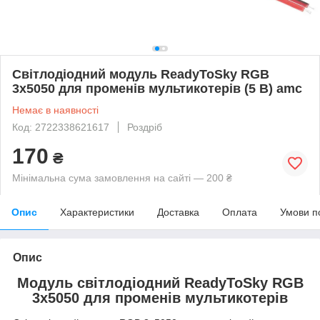
Світлодіодний модуль ReadyToSky RGB
3x5050 для променів мультикотерів (5 В) amc
Немає в наявності
Код: 2722338621617
Роздріб
170
₴
Мінімальна сума замовлення на сайті — 200 ₴
Опис
Характеристики
Доставка
Оплата
Умови п
Опис
Модуль світлодіодний ReadyToSky RGB
3x5050 для променів мультикотерів