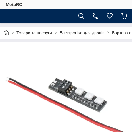
MotoRC
Товари та послуги
Електроніка для дронів
Бортова е