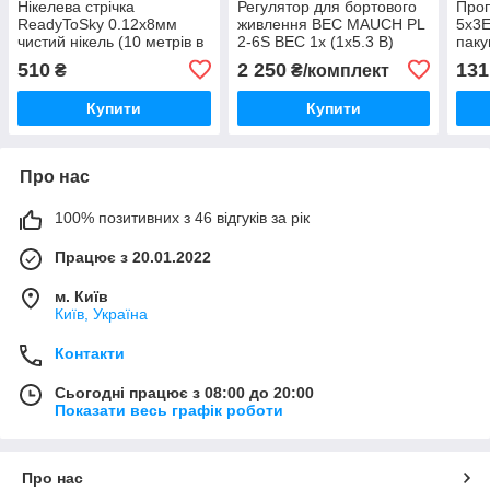
Нікелева стрічка
Регулятор для бортового
Проп
ReadyToSky 0.12x8мм
живлення BEC MAUCH PL
5x3E
чистий нікель (10 метрів в
2-6S BEC 1x (1x5.3 В)
паку
рулоні) amc
комплектуючі amc
в па
510
2 250
131
₴
₴/комплект
Купити
Купити
Про нас
100% позитивних з 46 відгуків за рік
Працює з 20.01.2022
м. Київ
Київ, Україна
Контакти
Сьогодні працює з 08:00 до 20:00
Показати весь графік роботи
Про нас