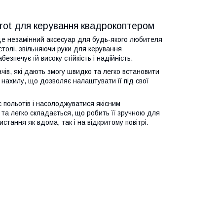
arot для керування квадрокоптером
 це незамінний аксесуар для будь-якого любителя
 столі, звільняючи руки для керування
зпечує їй високу стійкість і надійність.
чів, які дають змогу швидко та легко встановити
т нахилу, що дозволяє налаштувати її під свої
 польотів і насолоджуватися якісним
и та легко складається, що робить її зручною для
тання як вдома, так і на відкритому повітрі.