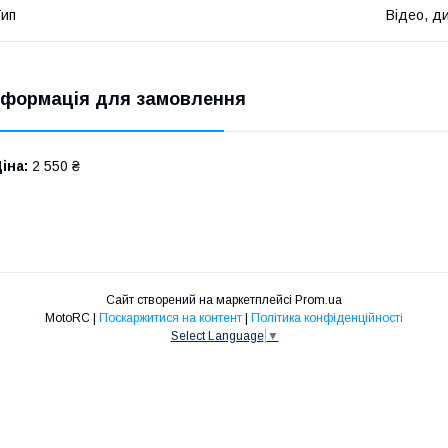
ип
Відео, д
нформація для замовлення
іна:
2 550 ₴
Сайт створений на маркетплейсі
Prom.ua
MotoRC |
Поскаржитися на контент
|
Політика конфіденційності
Select Language
▼