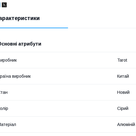
арактеристики
Основні атрибути
иробник
Tarot
раїна виробник
Китай
Стан
Новий
олір
Сірий
атеріал
Алюміній