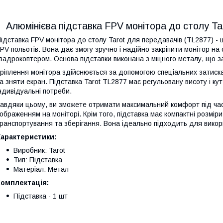
Алюмінієва підставка FPV монітора до столу T
ідставка FPV монітора до столу Tarot для передавачів (TL2877) -
PV-польотів. Вона дає змогу зручно і надійно закріпити монітор на
вадрокоптером. Основа підставки виконана з міцного металу, що забе
ріплення монітора здійснюється за допомогою спеціальних затиска
а зняти екран. Підставка Tarot TL2877 має регульовану висоту і ку
ндивідуальні потреби.
авдяки цьому, ви зможете отримати максимальний комфорт під час
ображенням на моніторі. Крім того, підставка має компактні розмір
ранспортування та зберігання. Вона ідеально підходить для викорис
Характеристики:
Виробник: Tarot
Тип: Підставка
Матеріал: Метал
Комплектація:
Підставка - 1 шт