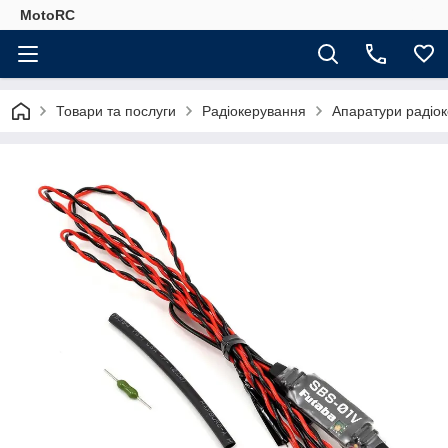
MotoRC
Товари та послуги
Радіокерування
Апаратури радіо