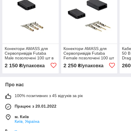
Конектори AMASS для
Конектори AMASS для
Кабе
Сервопривідів Futaba
Сервопривідів Futaba
50 В
Male позолочені 100 шт в
Female позолочені 100 шт
Drag
пакуванні amc
в пакуванні amc
2 150
2 250
260
₴/упаковка
₴/упаковка
Про нас
100% позитивних з 45 відгуків за рік
Працює з 20.01.2022
м. Київ
Київ, Україна