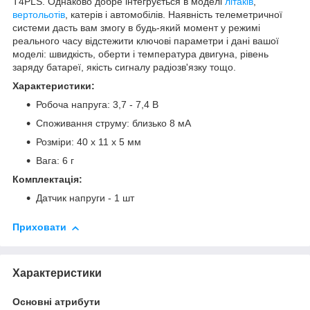
T4PLS. Однаково добре інтегрується в моделі
літаків
,
вертольотів
, катерів і автомобілів. Наявність телеметричної
системи дасть вам змогу в будь-який момент у режимі
реального часу відстежити ключові параметри і дані вашої
моделі: швидкість, оберти і температура двигуна, рівень
заряду батареї, якість сигналу радіозв'язку тощо.
Характеристики:
Робоча напруга: 3,7 - 7,4 В
Споживання струму: близько 8 мА
Розміри: 40 х 11 х 5 мм
Вага: 6 г
Комплектація:
Датчик напруги - 1 шт
Приховати
Характеристики
Основні атрибути