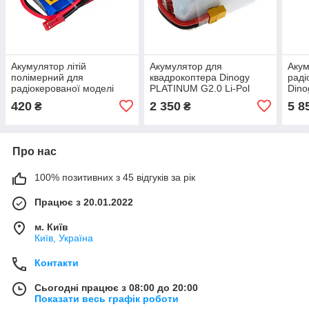
Акумулятор літій
Акумулятор для
Акум
полімерний для
квадрокоптера Dinogy
раді
радіокерованої моделі
PLATINUM G2.0 Li-Pol
Dino
Giant Power (Dinogy) Li-Pol
1300 мАг 22.2 В 77x35x50
мАг 
420
2 350
5 8
₴
₴
1000 мАг 3.7 В JST 35C
мм XT60 130C amc
amc
amc
Про нас
100% позитивних з 45 відгуків за рік
Працює з 20.01.2022
м. Київ
Київ, Україна
Контакти
Сьогодні працює з 08:00 до 20:00
Показати весь графік роботи