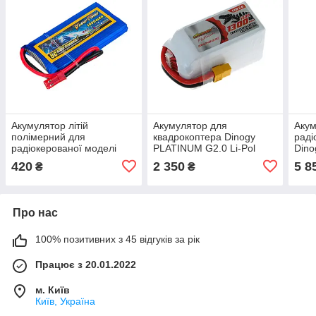
Акумулятор літій
Акумулятор для
Акум
полімерний для
квадрокоптера Dinogy
раді
радіокерованої моделі
PLATINUM G2.0 Li-Pol
Dino
Giant Power (Dinogy) Li-Pol
1300 мАг 22.2 В 77x35x50
мАг 
420
2 350
5 8
₴
₴
1000 мАг 3.7 В JST 35C
мм XT60 130C amc
amc
amc
Про нас
100% позитивних з 45 відгуків за рік
Працює з 20.01.2022
м. Київ
Київ, Україна