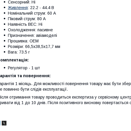
Сенсорний: Ні
Живлення
: 22.2 - 44.4 В
Номінальний струм: 60 А
Піковий струм: 80 А
Наявність BEC: Ні
Охолодження: пасивне
Призначення: авіамоделі
Прошивка: OEM
Розміри: 66,5x38,5x17,7 мм
Вага: 73.5 г
Комплектація:
Регулятор - 1 шт
арантія та повернення:
арантія 1 місяць. Для можливості повернення товару має бути збере
е повинно бути слідів експлуатації.
ісля отримання товару проводиться експертиза у сервісному центр
ривати від 1 до 10 днів. Після позитивного висновку повертається