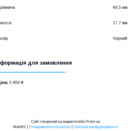
Довжина
66.5 мм
исота
17.7 мм
олір
Чорний
нформація для замовлення
іна:
5 850 ₴
Сайт створений на маркетплейсі
Prom.ua
MotoRC |
Поскаржитися на контент
|
Політика конфіденційності