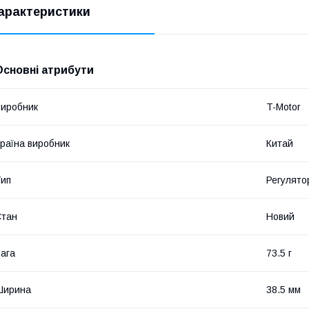
арактеристики
Основні атрибути
иробник
T-Motor
раїна виробник
Китай
ип
Регулято
Стан
Новий
ага
73.5 г
Ширина
38.5 мм