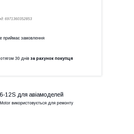
од:
6971360352853
не приймає замовлення
ротягом 30 днів
за рахунок покупця
6-12S для авіамоделей
-Motor використовується для ремонту