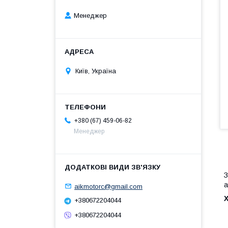
Менеджер
Київ, Україна
+380 (67) 459-06-82
Менеджер
З
а
aikmotorc@gmail.com
+380672204044
+380672204044