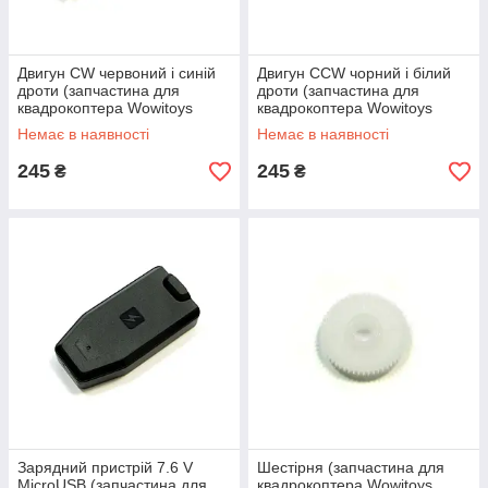
Двигун CW червоний і синій
Двигун CCW чорний і білий
дроти (запчастина для
дроти (запчастина для
квадрокоптера Wowitoys
квадрокоптера Wowitoys
H4819) amc
H4819) amc
Немає в наявності
Немає в наявності
245
245
₴
₴
Зарядний пристрій 7.6 V
Шестірня (запчастина для
MicroUSB (запчастина для
квадрокоптера Wowitoys