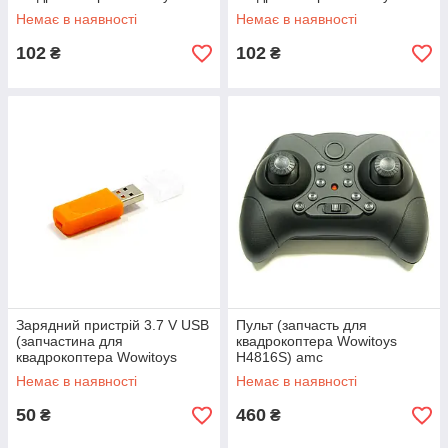
H4816S) amc
H4816S) amc
Немає в наявності
Немає в наявності
102
102
₴
₴
Зарядний пристрій 3.7 V USB
Пульт (запчасть для
(запчастина для
квадрокоптера Wowitoys
квадрокоптера Wowitoys
H4816S) amc
H4816S) amc
Немає в наявності
Немає в наявності
50
460
₴
₴