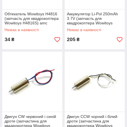
Обтекатель Wowitoys H4816
Аккумулятор Li-Pol 250mAh
(запчасть для квадрокоптера
3.7V (запчасть для
Wowitoys H4816S) amc
квадрокоптера Wowitoys
H4816S) amc
Немає в наявності
Немає в наявності
34
205
₴
₴
Двигун CW червоний і синій
Двигун CCW чорний і білий
дроти (запчастина для
дроти (запчастина для
квадрокоптера Wowitoys
квадрокоптера Wowitoys