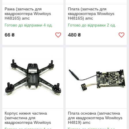
Рама (запчасть для
Плата (запчасть для
квадрокоптера Wowitoys
квадрокоптера Wowitoys
H4816S) amc
H4816S) amc
Готово до відправки 4 од.
Готово до відправки 2 од.
66
480
₴
₴
Корпус нижня частина
Плата основна (запчастина
(запчастина для
для квадрокоптера Wowitoys
квадрокоптера Wowitoys
H4819) amc
H4819) amc