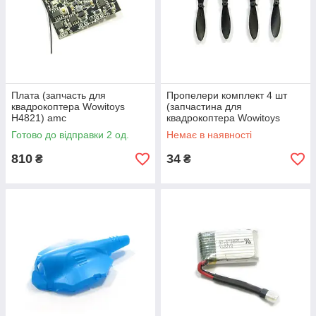
Плата (запчасть для
Пропелери комплект 4 шт
квадрокоптера Wowitoys
(запчастина для
H4821) amc
квадрокоптера Wowitoys
H4816S) amc
Готово до відправки 2 од.
Немає в наявності
810
34
₴
₴