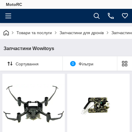
MotoRC
Товари та послуги
Запчастини для дронів
Запчастин
Запчастини Wowitoys
Сортування
0
Фільтри