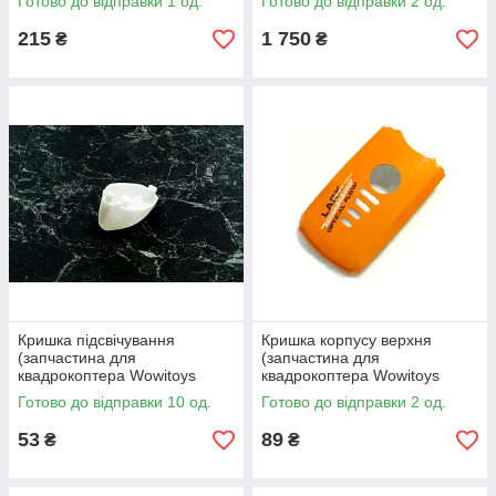
Готово до відправки 1 од.
Готово до відправки 2 од.
215
1 750
₴
₴
Кришка підсвічування
Кришка корпусу верхня
(запчастина для
(запчастина для
квадрокоптера Wowitoys
квадрокоптера Wowitoys
H4819) amc
H4821) amc
Готово до відправки 10 од.
Готово до відправки 2 од.
53
89
₴
₴