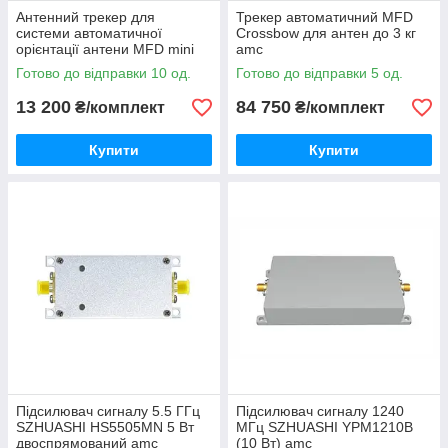
Антенний трекер для
Трекер автоматичний MFD
системи автоматичної
Crossbow для антен до 3 кг
орієнтації антени MFD mini
amc
Crossbow для антени до 0.5кг
Готово до відправки 10 од.
Готово до відправки 5 од.
amc
13 200
84 750
₴/комплект
₴/комплект
Купити
Купити
Підсилювач сигналу 5.5 ГГц
Підсилювач сигналу 1240
SZHUASHI HS5505MN 5 Вт
МГц SZHUASHI YPM1210B
двоспрямований amc
(10 Вт) amc