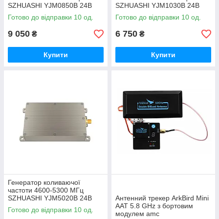
SZHUASHI YJM0850B 24В
SZHUASHI YJM1030B 24В
(50 Вт) amc
(30 Вт) amc
Готово до відправки 10 од.
Готово до відправки 10 од.
9 050
6 750
₴
₴
Купити
Купити
Генератор коливаючої
частоти 4600-5300 МГц
SZHUASHI YJM5020B 24В
Антенний трекер ArkBird Mini
(20 Вт) amc
AAT 5.8 GHz з бортовим
Готово до відправки 10 од.
модулем amc