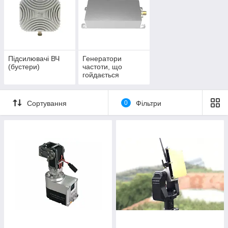
Підсилювачі ВЧ
Генератори
(бустери)
частоти, що
гойдається
Сортування
0
Фільтри