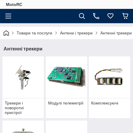
MotoRC
Товари та послуги
Антени і трекери
Антенні трекери
Антенні трекери
Трекери і
Модулі телеметрії
Комплексуючі
поворотні
пристрої