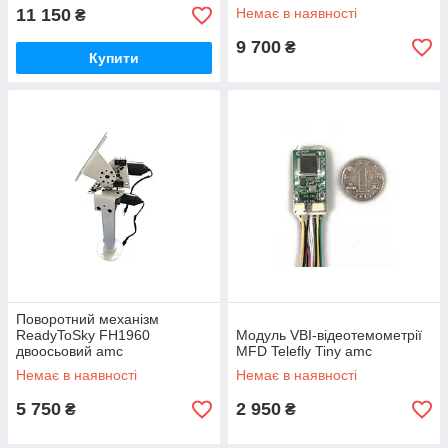
11 150
Немає в наявності
₴
9 700
₴
Купити
Поворотний механізм
ReadyToSky FH1960
Модуль VBI-відеотемометрії
двоосьовий amc
MFD Telefly Tiny amc
Немає в наявності
Немає в наявності
5 750
2 950
₴
₴