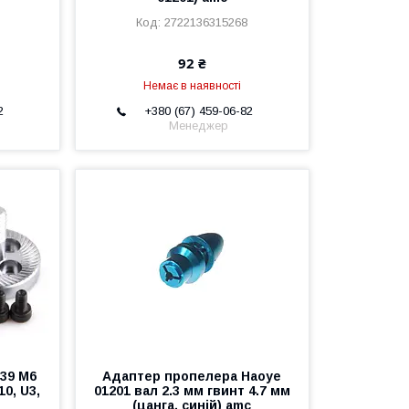
2722136315268
92 ₴
Немає в наявності
2
+380 (67) 459-06-82
Менеджер
39 M6
Адаптер пропелера Haoye
0, U3,
01201 вал 2.3 мм гвинт 4.7 мм
(цанга, синій) amc