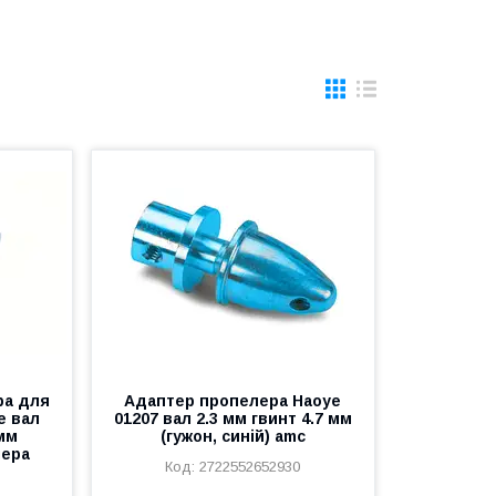
ра для
Адаптер пропелера Haoye
e вал
01207 вал 2.3 мм гвинт 4.7 мм
 мм
(гужон, синій) amc
лера
2722552652930