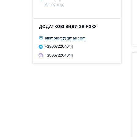
Менеджер
aikmotorc@gmail.com
+380672204044
+380672204044