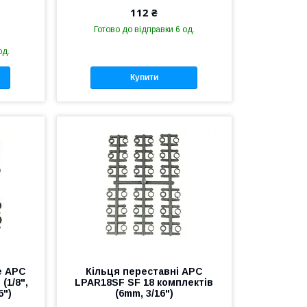
112 ₴
Готово до відправки 6 од.
од.
Купити
е APC
Кільця переставні APC
(1/8",
LPAR18SF SF 18 комплектів
6")
(6mm, 3/16")