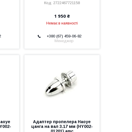
2722467721158
1 950 ₴
Немає в наявності
2
+380 (67) 459-06-82
Менеджер
Haoye
Адаптер пропелера Haoye
HY002-
цанга на вал 3.17 мм (HY002-
01201) amc