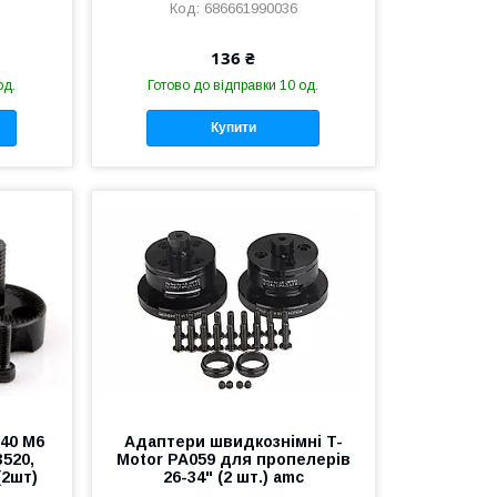
686661990036
136 ₴
од.
Готово до відправки 10 од.
Купити
40 M6
Адаптери швидкознімні T-
3520,
Motor PA059 для пропелерів
(2шт)
26-34" (2 шт.) amc