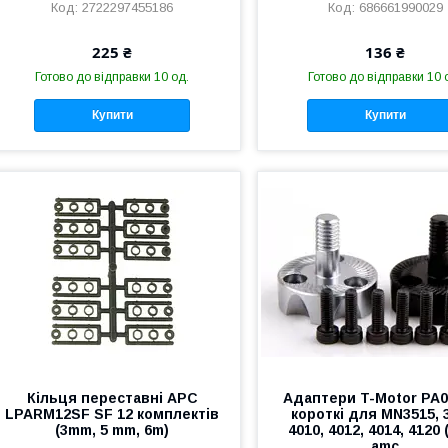
2722297455186
686661990029
225 ₴
136 ₴
Готово до відправки 10 од.
Готово до відправки 10 
Купити
Купити
Кільця переставні APC
Адаптери T-Motor PA0
LPARM12SF SF 12 комплектів
короткі для MN3515, 
(3mm, 5 mm, 6m)
4010, 4012, 4014, 4120 
amc