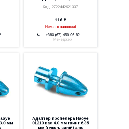
2722442921337
116 ₴
Немає в наявності
2
+380 (67) 459-06-82
Менеджер
Haoye
Адаптер пропелера Haoye
 3.0 мм
01210 вал 4.0 мм гвинт 6.35
c
мм (гужон, синій) amc