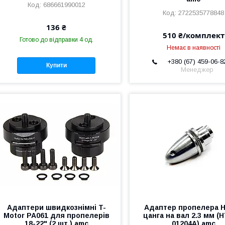
686661990012
2722535778848
136 ₴
510 ₴/комплект
Готово до відправки 4 од.
Немає в наявності
+380 (67) 459-06-8
Купити
Менеджер
Адаптери швидкознімні T-
Адаптер пропелера 
Motor PA061 для пропелерів
цанга на вал 2.3 мм (
18-22" (2 шт.) amc
01204A) amc