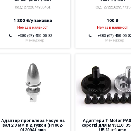
2722874986461
2722162957715
1 800 ₴/упаковка
100 ₴
Немає в наявності
Немає в наявності
+380 (67) 459-06-82
+380 (67) 459-06-8
Менеджер
Менеджер
Адаптер пропелера Haoye на
Адаптери T-Motor PA0
вал 2.3 мм під гужон (HY002-
короткі для MN3110, 351
01209A) amc
U5 (2шт) amc