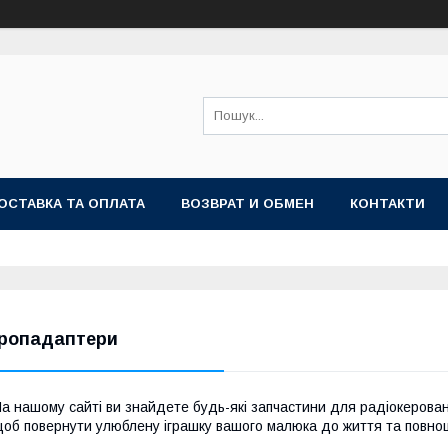
ОСТАВКА ТА ОПЛАТА
ВОЗВРАТ И ОБМЕН
КОНТАКТИ
ропадаптери
а нашому сайті ви знайдете будь-які запчастини для радіокерован
об повернути улюблену іграшку вашого малюка до життя та повноці