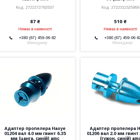
2722272762537
2722311525956
87 ₴
510 ₴
Немає в наявності
Немає в наявності
+380 (67) 459-06-82
+380 (67) 459-06-8
Менеджер
Менеджер
Адаптер пропелера Haoye
Адаптер пропелера 
01204 вал 4.0 мм гвинт 6.35
01206 вал 2.0 мм гвинт
мм (цанга, синій) amc
(гужон, синій) am