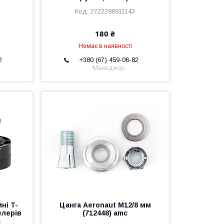
2722286911143
180 ₴
Немає в наявності
2
+380 (67) 459-06-82
Менеджер
ні T-
Цанга Aeronaut M12/8 мм
елерів
(712448) amc
c