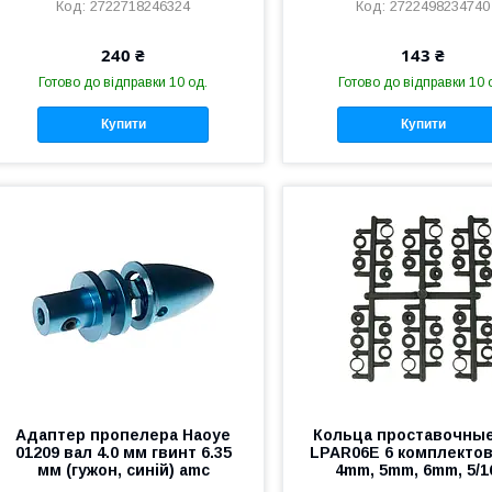
2722718246324
2722498234740
240 ₴
143 ₴
Готово до відправки 10 од.
Готово до відправки 10 
Купити
Купити
Адаптер пропелера Haoye
Кольца проставочны
01209 вал 4.0 мм гвинт 6.35
LPAR06E 6 комплектов 
мм (гужон, синій) amc
4mm, 5mm, 6mm, 5/1