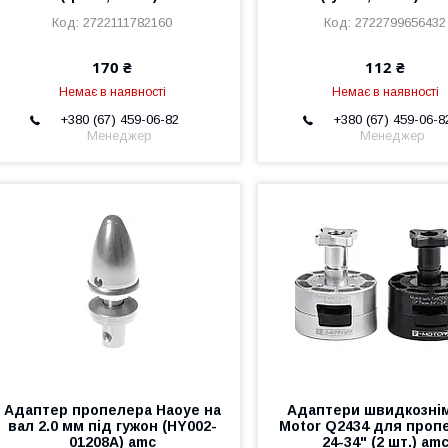
2722111782160
2722799656432
170 ₴
112 ₴
Немає в наявності
Немає в наявності
+380 (67) 459-06-82
+380 (67) 459-06-8
Менеджер
Менеджер
Адаптер пропелера Haoye на
Адаптери швидкознім
вал 2.0 мм під гужон (HY002-
Motor Q2434 для проп
01208A) amc
24-34" (2 шт.) am